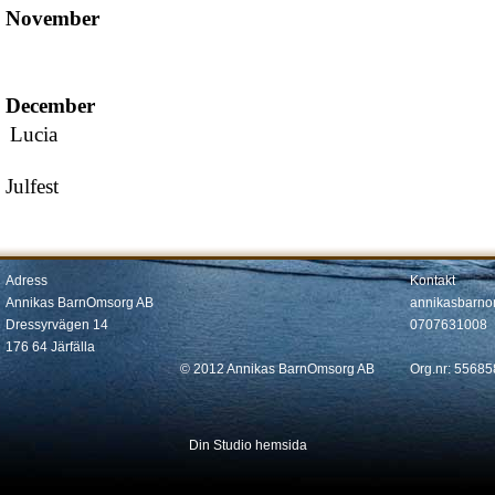
November
December
Lucia
Julfest
Adress
Kontakt
Annikas BarnOmsorg
AB
annikasbarn
Dressyrvägen 14
0707631008
176 64 Järfälla
© 2012 Annikas BarnOmsorg AB
Org.nr: 5568
Din Studio hemsida