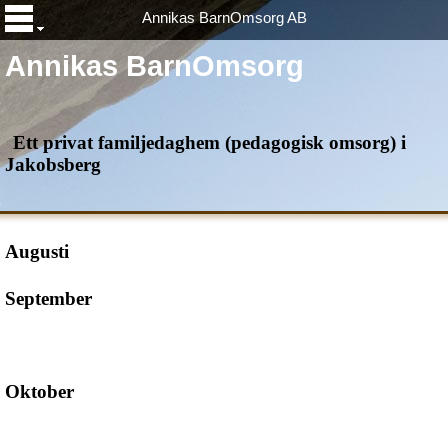
Annikas BarnOmsorg AB
Annikas BarnOmsorg
Ett privat familjedaghem (pedagogisk omsorg) i
Jakobsberg
Augusti
September
Oktober